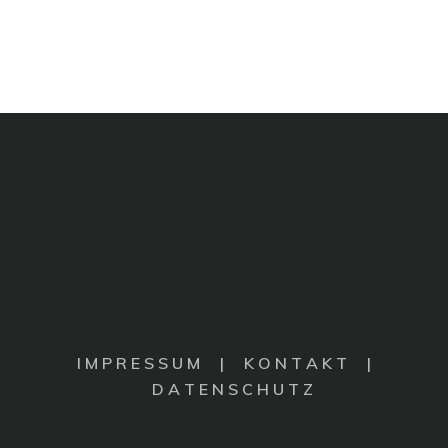
I M P R E S S U M
|
K O N T A K T |
D A T E N S C H U T Z