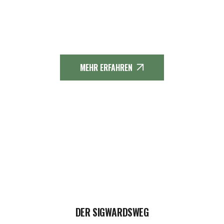
eingerichtete touristische und spirituelle
Wanderroute. Möchtest Du mehr über
den Sigwardsweg erfahren?
MEHR ERFAHREN
DER SIGWARDSWEG