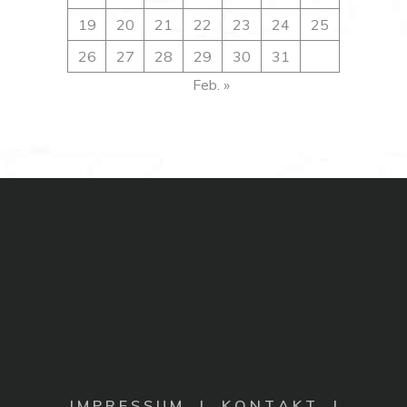
19
20
21
22
23
24
25
26
27
28
29
30
31
Feb. »
I M P R E S S U M
|
K O N T A K T |