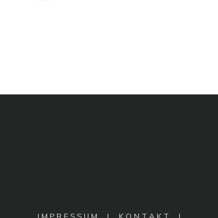
I M P R E S S U M
|
K O N T A K T |