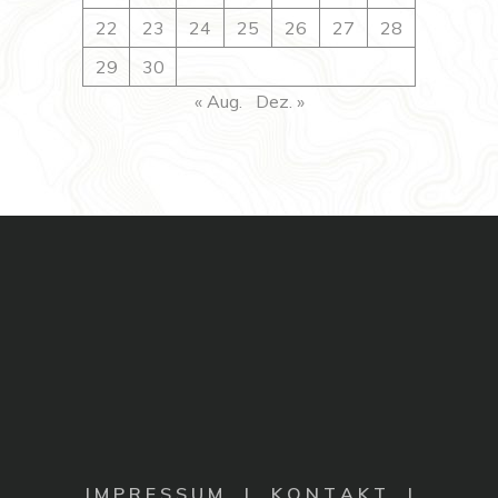
22
23
24
25
26
27
28
29
30
« Aug.
Dez. »
I M P R E S S U M
|
K O N T A K T |