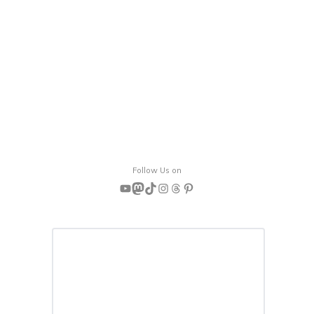
Follow Us on
YouTube
Mastodon
TikTok
Instagram
Threads
Pinterest