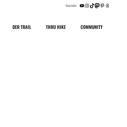
Socials
YouTube
Instagram
TikTok
Mastodon
Pinterest
Threads
DER TRAIL
THRU HIKE
COMMUNITY