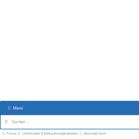
Menü
Forum-
Navigation
Forum-
Forum
Unterkünfte & Einkaufsmöglichkeiten
Abschnitt Nord