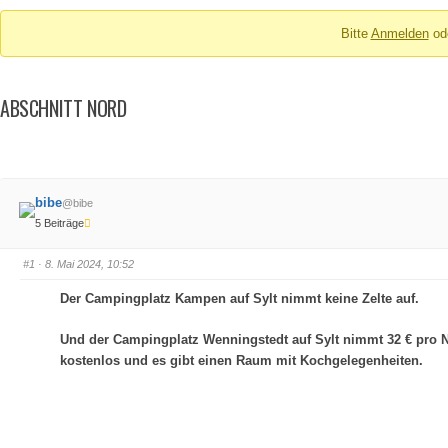
Breadcrumbs
Bitte
Anmelden
od
-
Du
bist
ABSCHNITT NORD
hier:
bibe
@bibe
5 Beiträge
#1
· 8. Mai 2024, 10:52
Der Campingplatz Kampen auf Sylt nimmt keine Zelte auf.
Und der Campingplatz Wenningstedt auf Sylt nimmt 32 € pro Na
kostenlos und es gibt einen Raum mit Kochgelegenheiten.