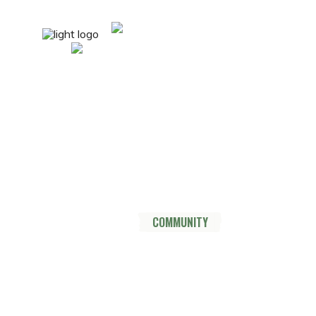
mail@nordsüdtrail.de
Socials
YouTube
Instagram
TikTok
Mastodon
Pinterest
Threads
HOME
DER TRAIL
THRU HIKE
COMMUNITY