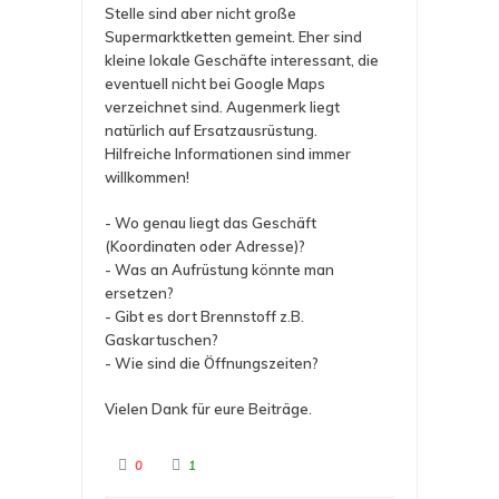
Stelle sind aber nicht große
Supermarktketten gemeint. Eher sind
kleine lokale Geschäfte interessant, die
eventuell nicht bei Google Maps
verzeichnet sind. Augenmerk liegt
natürlich auf Ersatzausrüstung.
Hilfreiche Informationen sind immer
willkommen!
- Wo genau liegt das Geschäft
(Koordinaten oder Adresse)?
- Was an Aufrüstung könnte man
ersetzen?
- Gibt es dort Brennstoff z.B.
Gaskartuschen?
- Wie sind die Öffnungszeiten?
Vielen Dank für eure Beiträge.
A
A
0
1
n
n
k
k
l
l