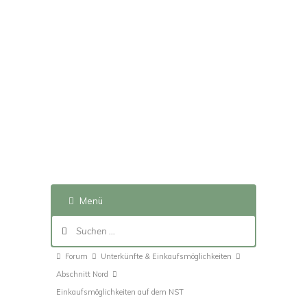
Menü
Forum-
Navigation
Forum-
Forum
Unterkünfte & Einkaufsmöglichkeiten
Breadcrumbs
Abschnitt Nord
-
Einkaufsmöglichkeiten auf dem NST