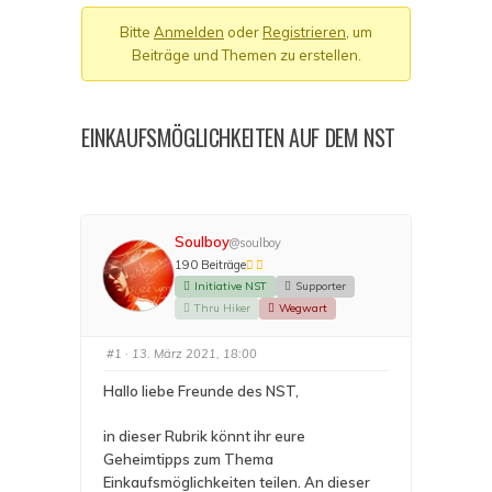
Du
Bitte
Anmelden
oder
Registrieren
, um
bist
Beiträge und Themen zu erstellen.
hier:
EINKAUFSMÖGLICHKEITEN AUF DEM NST
Soulboy
@soulboy
190 Beiträge
Initiative NST
Supporter
Thru Hiker
Wegwart
#1
· 13. März 2021, 18:00
Hallo liebe Freunde des NST,
in dieser Rubrik könnt ihr eure
Geheimtipps zum Thema
Einkaufsmöglichkeiten teilen. An dieser