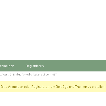
Anmelden
Registrieren
tt West
Einkaufsmöglichkeiten auf dem NST
Bitte
Anmelden
oder
Registrieren
, um Beiträge und Themen zu erstellen.