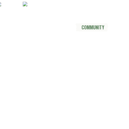
Socials
YouTube
Instagram
TikTok
Mastodon
Pinterest
Threads
DER TRAIL
THRU HIKE
COMMUNITY