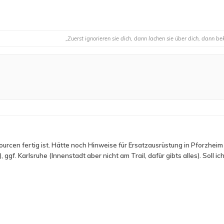
„Zuerst ignorieren sie dich, dann lachen sie über dich, dann
rcen fertig ist. Hätte noch Hinweise für Ersatzausrüstung in Pforzheim
 ggf. Karlsruhe (Innenstadt aber nicht am Trail, dafür gibts alles). Soll i