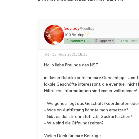
Soulboy
@soulboy
190 Beiträge
Initiative NST
Supporter
Thru Hiker
#1
· 13. März 2021, 18:13
Hallo liebe Freunde des NST,
in dieser Rubrik könnt ihr eure Geheimtipps zum 
lokale Geschäfte interessant, die eventuell nicht
Hilfreiche Informationen sind immer willkommen!
- Wo genau liegt das Geschäft (Koordinaten ode
- Was an Aufrüstung könnte man ersetzen?
- Gibt es dort Brennstoff z.B. Gaskartuschen?
- Wie sind die Öffnungszeiten?
Vielen Dank für eure Beiträge.