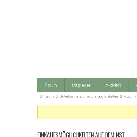
Forum-
Forum
Mitglieder
Aktivität
Navigation
Forum-
Forum
Unterkünfte & Einkaufsmöglichkeiten
Abschni
Breadcrumbs
-
Du
bist
EINKAUFSMÖGLICHKEITEN AUF DEM NST
hier: