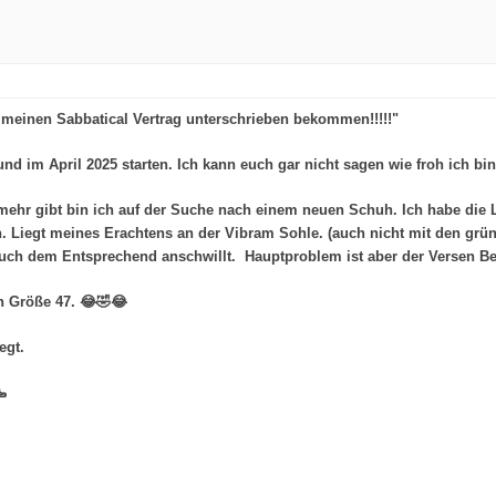
e meinen Sabbatical Vertrag unterschrieben bekommen!!!!!"
und im April 2025 starten. Ich kann euch gar nicht sagen wie froh ich bin
t mehr gibt bin ich auf der Suche nach einem neuen Schuh. Ich habe die
n. Liegt meines Erachtens an der Vibram Sohle. (auch nicht mit den grün
auch dem Entsprechend anschwillt. Hauptproblem ist aber der Versen Be
in Größe 47. 😂🤣😂
egt.
🥾