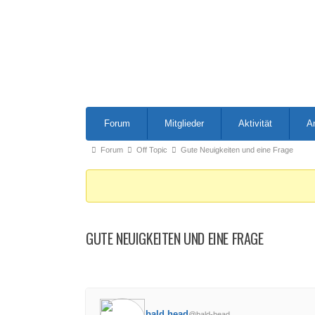
Forum-
Forum
Mitglieder
Aktivität
A
Navigation
Forum-
Forum
Off Topic
Gute Neuigkeiten und eine Frage
Breadcrumbs
-
Du
bist
GUTE NEUIGKEITEN UND EINE FRAGE
hier:
bald head
@bald-head