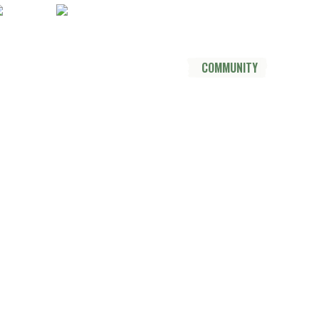
Socials
YouTube
Instagram
TikTok
Mastodon
Pinterest
Threads
DER TRAIL
THRU HIKE
COMMUNITY