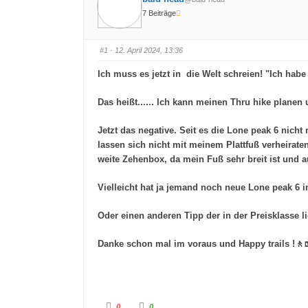
7 Beiträge
#1
· 12. April 2024, 13:36
Ich muss es jetzt in die Welt schreien! "Ich hab
Das heißt...... Ich kann meinen Thru hike planen 
Jetzt das negative. Seit es die Lone peak 6 nich
lassen sich nicht mit meinem Plattfuß verheirate
weite Zehenbox, da mein Fuß sehr breit ist und 
Vielleicht hat ja jemand noch neue Lone peak 6 
Oder einen anderen Tipp der in der Preisklasse li
Danke schon mal im voraus und Happy trails !🚶
A
A
0
0