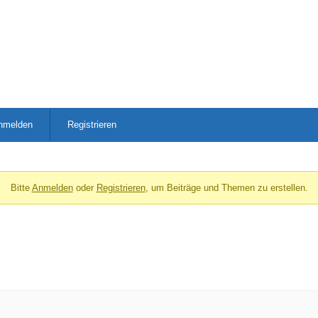
nmelden
Registrieren
Bitte
Anmelden
oder
Registrieren
, um Beiträge und Themen zu erstellen.