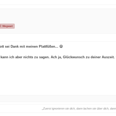
Wegwart
Gott sei Dank mit meinen Plattfüßen
... 😛
kann ich aber nichts zu sagen. Ach ja, Glückwunsch zu deiner Auszeit. 
„Zuerst ignorieren sie dich, dann lachen sie über dich, d