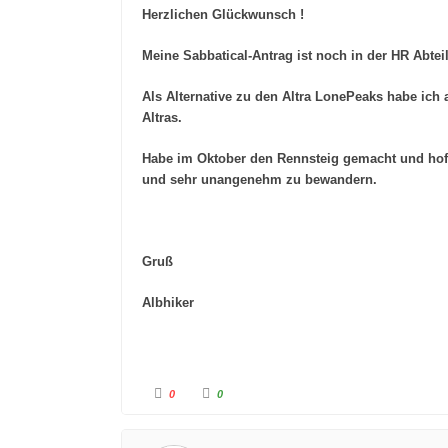
u
u
Herzlichen Glückwunsch !
m
m
e
e
n
n
Meine Sabbatical-Antrag ist noch in der HR Abte
n
n
a
a
c
c
h
h
Als Alternative zu den Altra LonePeaks habe ic
u
o
n
b
Altras.
t
e
e
n
n
.
.
Habe im Oktober den Rennsteig gemacht und hoff
und sehr unangenehm zu bewandern.
Gruß
Albhiker
A
A
0
0
n
n
k
k
l
l
i
i
c
c