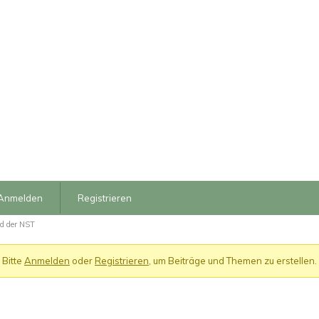
Anmelden
Registrieren
nd der NST
Bitte
Anmelden
oder
Registrieren
, um Beiträge und Themen zu erstellen.