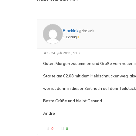
BlackInk
@blackink
1 Beitrag
#1
· 24. Juli 2025, 9:07
Guten Morgen zusammen und Grüße vom neuen i
Starte am 02.08 mit dem Heidschnuckenweg ,also
wer ist denn in dieser Zeit noch auf dem Teilstü
Beste Grüße und bleibt Gesund
Andre
A
A
0
0
n
n
k
k