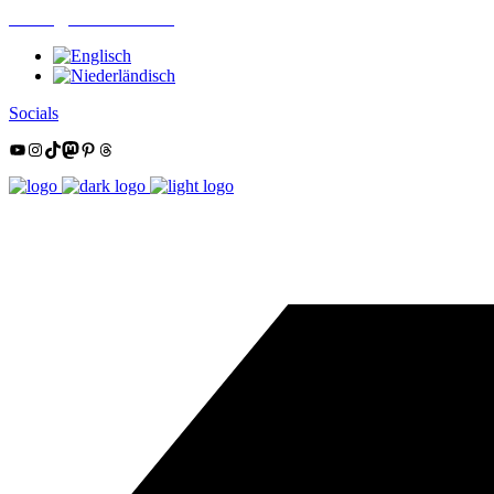
mail@nordsüdtrail.de
Socials
YouTube
Instagram
TikTok
Mastodon
Pinterest
Threads