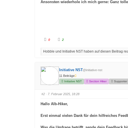
Ansonsten wiederhole ich mich gerne: Ganz tolle A
A
A
0
2
n
n
k
k
l
l
Hobble und Initiative NST haben auf diesen Beitrag rea
i
i
c
c
k
k
e
e
n
n
f
f
Initiative NST
@initiative-nst
ü
ü
r
r
11 Beiträge
D
D
a
a
Initiative NST
Section Hiker
Supporter
u
u
m
m
e
e
n
n
#2
· 7. Februar 2025, 18:28
n
n
a
a
c
c
Hallo Alb-Hiker,
h
h
u
o
n
b
t
e
Erst einmal vielen Dank für dein hilfreiches Feed
e
n
n
.
.
Was die Umfrage betrifft, sende dein Feedback bi