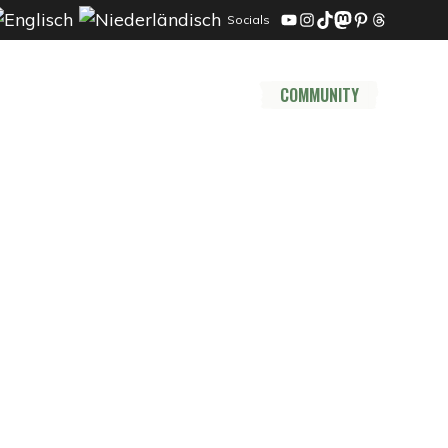
Socials
YouTube
Instagram
TikTok
Mastodon
Pinterest
Threads
DER TRAIL
THRU HIKE
COMMUNITY