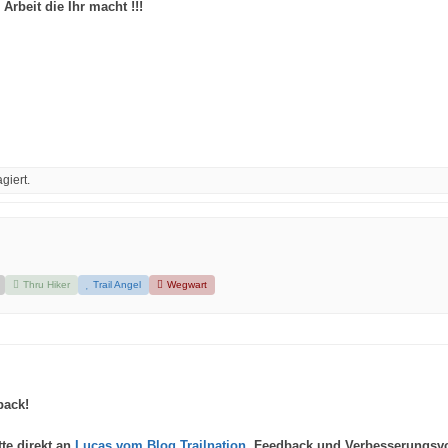
rbeit die Ihr macht !!!
giert.
Thru Hiker
Trail Angel
Wegwart
back!
tte direkt an
Lucas vom Blog Trailnation
. Feedback und Verbesserungsvo