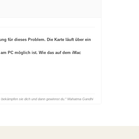
ung für dieses Problem. Die Karte läuft über ein
ur am PC möglich ist. Wie das auf dem iMac
ann bekämpfen sie dich und dann gewinnst du.“ Mahatma Gandhi