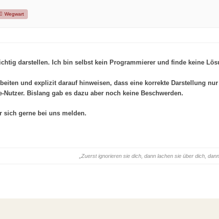
Wegwart
 richtig darstellen. Ich bin selbst kein Programmierer und finde keine Lös
beiten und explizit darauf hinweisen, dass eine korrekte Darstellung n
le-Nutzer. Bislang gab es dazu aber noch keine Beschwerden.
r sich gerne bei uns melden.
„Zuerst ignorieren sie dich, dann lachen sie über dich, d