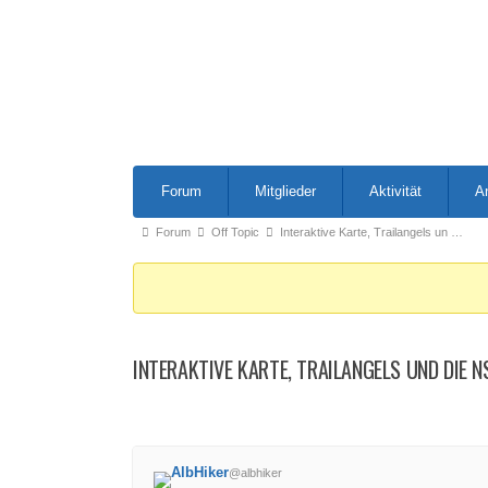
Forum-
Forum
Mitglieder
Aktivität
A
Navigation
Forum-
Forum
Off Topic
Interaktive Karte, Trailangels un …
Breadcrumbs
-
Du
bist
INTERAKTIVE KARTE, TRAILANGELS UND DIE 
hier:
AlbHiker
@albhiker