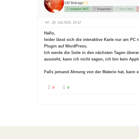
r
r
190 Beiträge
D
D
a
a
Initiative NST
Supporter
Thru Hiker
u
u
m
m
e
e
n
n
#4
· 26. Juli 2026, 19:12
n
n
a
a
c
c
Hallo,
h
h
u
o
leider lässt sich die interaktive Karte nur am PC
n
b
t
e
Plugin auf WordPress.
e
n
n
.
Ich werde die Seite in den nächsten Tagen überar
.
aussieht, kann ich nicht sagen, ich bin kein App
Falls jemand Ahnung von der Materie hat, kann e
A
A
0
0
n
n
k
k
l
l
i
i
c
c
k
k
e
e
n
n
f
f
ü
ü
r
r
D
D
a
a
u
u
m
m