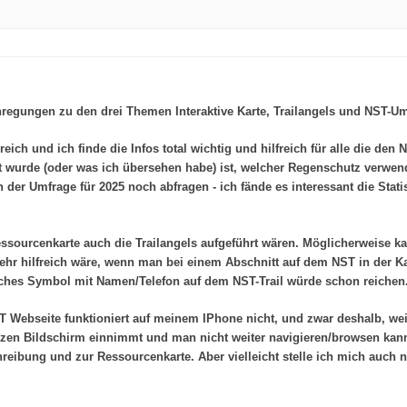
egungen zu den drei Themen Interaktive Karte, Trailangels und NST-Umfr
eich und ich finde die Infos total wichtig und hilfreich für alle die d
gt wurde (oder was ich übersehen habe) ist, welcher Regenschutz verwen
n der Umfrage für 2025 noch abfragen - ich fände es interessant die Stat
Ressourcenkarte auch die Trailangels aufgeführt wären. Möglicherweise
sehr hilfreich wäre, wenn man bei einem Abschnitt auf dem NST in der K
nfaches Symbol mit Namen/Telefon auf dem NST-Trail würde schon reichen
ST Webseite funktioniert auf meinem IPhone nicht, und zwar deshalb, w
nzen Bildschirm einnimmt und man nicht weiter navigieren/browsen kann
eibung und zur Ressourcenkarte. Aber vielleicht stelle ich mich auch n