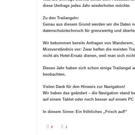
diese Umfrage jedes Jahr wiederholen möchte.
Zu den Trailangeln:
Genau aus diesem Grund werden wir die Daten nic
datenschutztechnisch für grenzwertig und überl
Wir bekommen bereits Anfragen von Wanderern, di
Missverständnis vor: Zwar helfen die meisten Trai
nicht als Hotel-Ersatz dienen, weil man sich nicht
Dieses Jahr haben sich schon einige Trailangel a
beobachten.
Vielen Dank für den Hinweis zur Navigation!
Wir haben das geändert – die Navigation stand bei 
auf einem Tablet oder noch besser auf einem PC
In diesem Sinne: Ein fröhliches
„Frisch auf!“
A
A
0
1
n
n
k
k