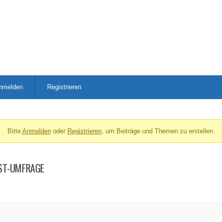
nmelden
Registrieren
Bitte
Anmelden
oder
Registrieren
, um Beiträge und Themen zu erstellen.
NST-UMFRAGE