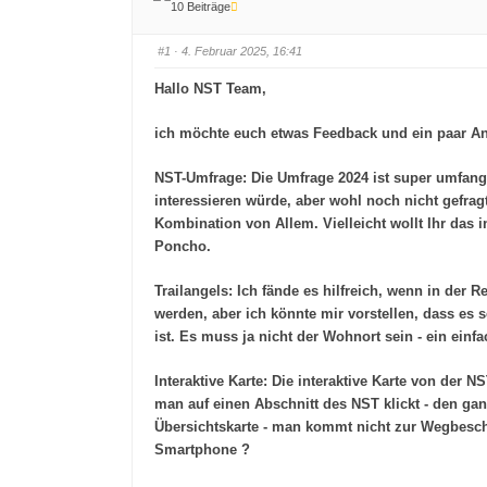
10 Beiträge
#1
· 4. Februar 2025, 16:41
Hallo NST Team,
ich möchte euch etwas Feedback und ein paar Anr
NST-Umfrage:
Die Umfrage 2024 ist super umfangr
interessieren würde, aber wohl noch nicht gefra
Kombination von Allem. Vielleicht wollt Ihr das i
Poncho.
Trailangels:
Ich fände es hilfreich, wenn in der 
werden, aber ich könnte mir vorstellen, dass es 
ist. Es muss ja nicht der Wohnort sein - ein ei
Interaktive Karte:
Die interaktive Karte von der N
man auf einen Abschnitt des NST klickt - den ga
Übersichtskarte - man kommt nicht zur Wegbeschr
Smartphone ?