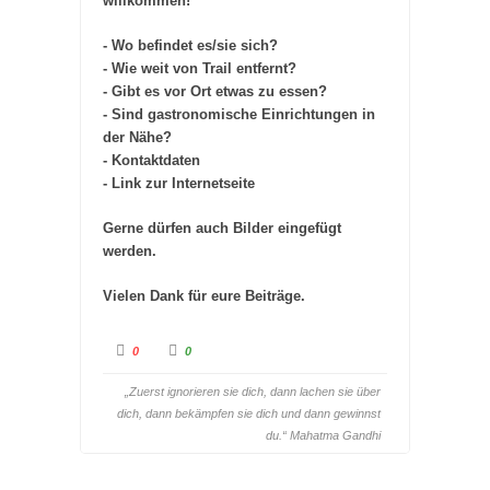
willkommen!
- Wo befindet es/sie sich?
- Wie weit von Trail entfernt?
- Gibt es vor Ort etwas zu essen?
- Sind gastronomische Einrichtungen in
der Nähe?
- Kontaktdaten
- Link zur Internetseite
Gerne dürfen auch Bilder eingefügt
werden.
Vielen Dank für eure Beiträge.
A
A
0
0
n
n
k
k
l
l
„Zuerst ignorieren sie dich, dann lachen sie über
i
i
c
c
dich, dann bekämpfen sie dich und dann gewinnst
k
k
e
e
du.“ Mahatma Gandhi
n
n
f
f
ü
ü
r
r