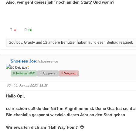
Also, wer geht dieses jahr noch an den Start? Und wann?
A
A
0
14
n
n
k
k
l
l
Soulboy, Graulv und 12 andere Benutzer haben auf diesen Beitrag reagiert.
i
i
c
c
k
k
e
e
n
n
f
f
Shoeless Joe
@shoeless-joe
ü
ü
r
r
20 Beiträge
D
D
a
a
Initiative NST
Supporter
Wegwart
u
u
m
m
e
e
#2
· 29. Januar 2022, 15:38
n
n
n
n
a
a
Hallo Opi,
c
c
h
h
u
o
n
b
sehr schön daß du den NST in Angriff nimmst. Deine Gearlist sieht a
t
e
e
n
Bin ebenfalls gespannt wieviele dieses Jahr an den Start gehen.
n
.
.
Wir erwarten dich am "Half Way Point" 😉