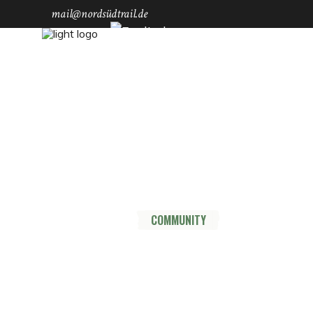
mail@nordsüdtrail.de
Socials
YouTube
Instagram
TikTok
Mastodon
Pinterest
Threads
HOME
DER TRAIL
THRU HIKE
COMMUNITY