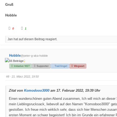
Gruß
Hobble
A
A
0
1
n
n
k
k
l
l
Jan hat auf diesen Beitrag reagiert.
i
i
c
c
k
k
e
e
n
n
f
f
Hobble
@peter-g-aka-hobble
ü
ü
r
r
66 Beiträge
D
D
a
a
Initiative NST
Supporter
Trail Angel
Wegwart
u
u
m
m
e
e
#8
· 21. März 2022, 19:50
n
n
n
n
a
a
c
c
h
h
Zitat von
Komodooo3000
am 17. Februar 2022, 19:39 Uhr
u
o
n
b
t
e
Einen wunderschönen guten Abend zusammen,
Ich will mich an dieser
e
n
n
.
mein Lieblingsrucksack, liebevoll auf den Namen "Komodooo3000" geta
.
gestoßen. Ich freue mich wirklich sehr, dass sich hier Menschen zusam
ersten Moment an schwer begeistert!
Ich bin im Grunde ein erfahrener 