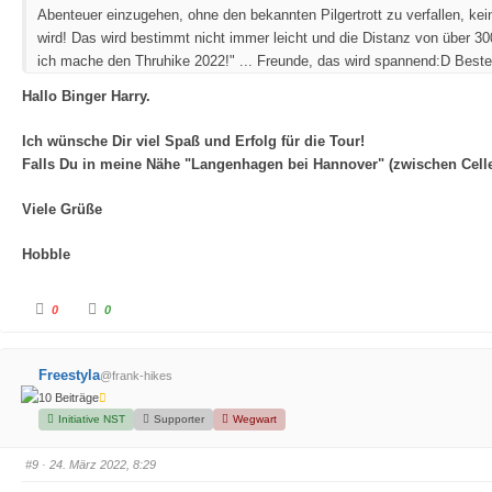
Abenteuer einzugehen, ohne den bekannten Pilgertrott zu verfallen, k
wird! Das wird bestimmt nicht immer leicht und die Distanz von über 3
ich mache den Thruhike 2022!" ... Freunde, das wird spannend:D
Beste
Hallo Binger Harry.
Ich wünsche Dir viel Spaß und Erfolg für die Tour!
Falls Du in meine Nähe "Langenhagen bei Hannover" (zwischen Celle
Viele Grüße
Hobble
A
A
0
0
n
n
k
k
l
l
i
i
c
c
Freestyla
@frank-hikes
k
k
e
e
10 Beiträge
n
n
f
f
Initiative NST
Supporter
Wegwart
ü
ü
r
r
D
D
a
a
#9
· 24. März 2022, 8:29
u
u
m
m