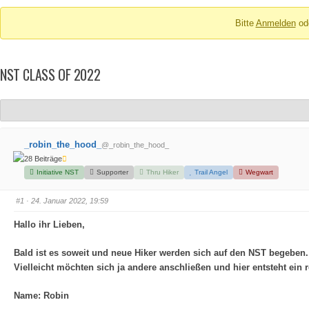
Breadcrumbs
Bitte
Anmelden
od
-
Du
bist
NST CLASS OF 2022
hier:
_robin_the_hood_
@_robin_the_hood_
28 Beiträge
Initiative NST
Supporter
Thru Hiker
Trail Angel
Wegwart
#1
· 24. Januar 2022, 19:59
Hallo ihr Lieben,
Bald ist es soweit und neue Hiker werden sich auf den NST begeben. 
Vielleicht möchten sich ja andere anschließen und hier entsteht ein 
Name: Robin