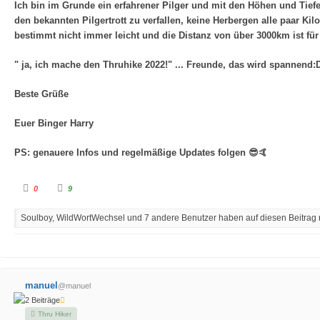
Ich bin im Grunde ein erfahrener Pilger und mit den Höhen und Tief
den bekannten Pilgertrott zu verfallen, keine Herbergen alle paar 
bestimmt nicht immer leicht und die Distanz von über 3000km ist fü
" ja, ich mache den Thruhike 2022!" ... Freunde, das wird spannend:
Beste Grüße
Euer Binger Harry
PS: genauere Infos und regelmäßige Updates folgen 😎🤙
A
A
0
9
n
n
k
k
l
l
Soulboy, WildWortWechsel und 7 andere Benutzer haben auf diesen Beitrag r
i
i
c
c
k
k
e
e
n
n
f
f
ü
ü
r
r
D
D
manuel
@manuel
a
a
u
u
2 Beiträge
m
m
e
e
Thru Hiker
n
n