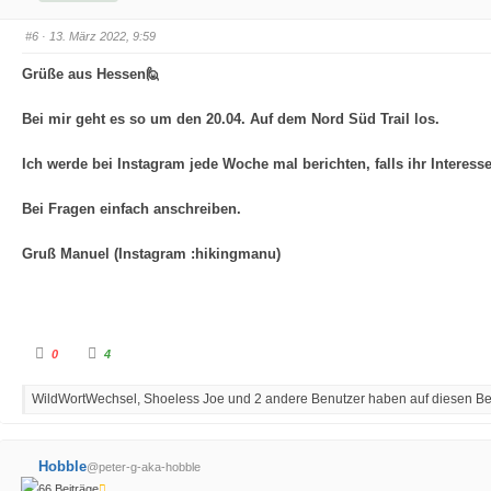
n
n
a
a
#6
· 13. März 2022, 9:59
c
c
h
h
u
o
Grüße aus Hessen🙋
n
b
t
e
e
n
n
.
Bei mir geht es so um den 20.04. Auf dem Nord Süd Trail los.
.
Ich werde bei Instagram jede Woche mal berichten, falls ihr Interess
Bei Fragen einfach anschreiben.
Gruß Manuel (Instagram :hikingmanu)
A
A
0
4
n
n
k
k
l
l
WildWortWechsel, Shoeless Joe und 2 andere Benutzer haben auf diesen Beit
i
i
c
c
k
k
e
e
n
n
f
f
Hobble
@peter-g-aka-hobble
ü
ü
r
r
66 Beiträge