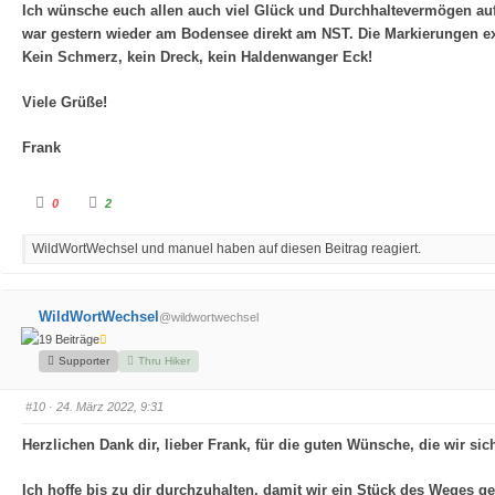
e
e
Ich wünsche euch allen auch viel Glück und Durchhaltevermögen auf 
n
n
war gestern wieder am Bodensee direkt am NST. Die Markierungen exi
n
n
a
a
Kein Schmerz, kein Dreck, kein Haldenwanger Eck!
c
c
h
h
u
o
n
b
Viele Grüße!
t
e
e
n
n
.
.
Frank
A
A
0
2
n
n
k
k
l
l
WildWortWechsel und manuel haben auf diesen Beitrag reagiert.
i
i
c
c
k
k
e
e
n
n
f
f
WildWortWechsel
@wildwortwechsel
ü
ü
r
r
19 Beiträge
D
D
a
a
Supporter
Thru Hiker
u
u
m
m
e
e
#10
· 24. März 2022, 9:31
n
n
n
n
a
a
Herzlichen Dank dir, lieber Frank, für die guten Wünsche, die wir s
c
c
h
h
u
o
n
b
Ich hoffe bis zu dir durchzuhalten, damit wir ein Stück des Weges
t
e