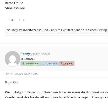
Beste Grüße
Shoeless Joe
A
A
0
4
n
n
k
k
l
l
Soulboy, WildWortWechsel und 2 andere Benutzer haben auf diesen Beitrag r
i
i
c
c
k
k
e
e
n
n
f
f
ü
ü
r
r
D
D
Penny
@penny-martens
a
a
u
u
11 Beiträge
m
m
e
e
Initiative NST
Trail Angel
Wegwart
n
n
n
n
a
a
c
c
#3
· 6. Februar 2022, 13:15
h
h
u
o
n
b
Moin Opi
t
e
e
n
n
.
.
Viel Erfolg für deine Tour. Würd mich freuen wenn du dich mal melde
Zweifel wird das Gästebett auch nochmal frisch bezogen. Alles gute u