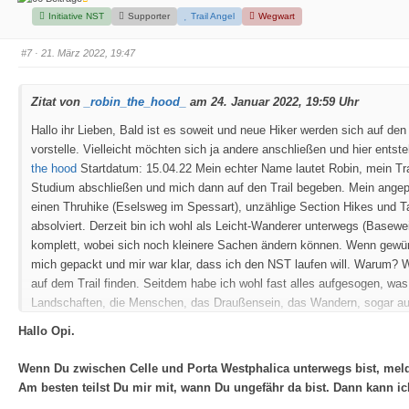
D
D
a
a
Initiative NST
Supporter
Trail Angel
Wegwart
u
u
m
m
e
e
#7
· 21. März 2022, 19:47
n
n
n
n
a
a
c
c
h
h
Zitat von
_robin_the_hood_
am 24. Januar 2022, 19:59 Uhr
u
o
n
b
t
e
Hallo ihr Lieben,
Bald ist es soweit und neue Hiker werden sich auf de
e
n
n
.
vorstelle. Vielleicht möchten sich ja andere anschließen und hier entst
.
the hood
Startdatum: 15.04.22
Mein echter Name lautet Robin, mein Tra
Studium abschließen und mich dann auf den Trail begeben. Mein angepe
einen Thruhike (Eselsweg im Spessart), unzählige Section Hikes und 
absolviert. Derzeit bin ich wohl als Leicht-Wanderer unterwegs (Basewei
komplett, wobei sich noch kleinere Sachen ändern können. Wenn gewün
mich gepackt und mir war klar, dass ich den NST laufen will. Warum? Wa
auf dem Trail finden. Seitdem habe ich wohl fast alles aufgesogen, was
Landschaften, die Menschen, das Draußensein, das Wandern, sogar auf de
den Start? Und wann?
Hallo Opi.
Wenn Du zwischen Celle und Porta Westphalica unterwegs bist, meld
Am besten teilst Du mir mit, wann Du ungefähr da bist. Dann kann ic