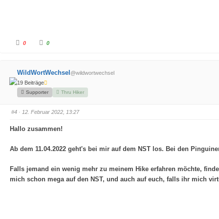
A
A
0
0
n
n
k
k
l
l
i
i
c
c
WildWortWechsel
@wildwortwechsel
k
k
e
e
19 Beiträge
n
n
f
f
Supporter
Thru Hiker
ü
ü
r
r
D
D
a
a
#4
· 12. Februar 2022, 13:27
u
u
m
m
e
e
Hallo zusammen!
n
n
n
n
a
a
Ab dem 11.04.2022 geht's bei mir auf dem NST los. Bei den Pinguinen
c
c
h
h
u
o
n
b
Falls jemand ein wenig mehr zu meinem Hike erfahren möchte, findet
t
e
e
n
mich schon mega auf den NST, und auch auf euch, falls ihr mich virtu
n
.
.