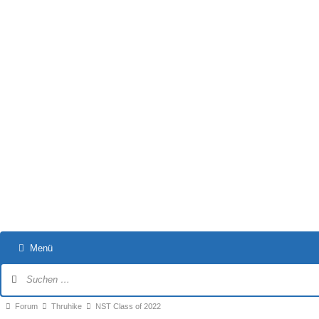
Menü
Forum-
Navigation
Forum-
Forum
Thruhike
NST Class of 2022