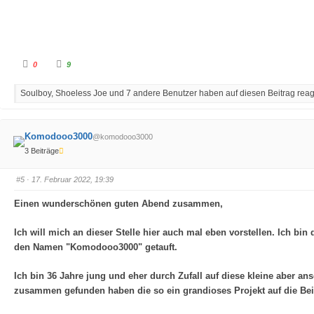
A
A
0
9
n
n
k
k
l
l
Soulboy, Shoeless Joe und 7 andere Benutzer haben auf diesen Beitrag reagi
i
i
c
c
k
k
e
e
n
n
f
f
Komodooo3000
@komodooo3000
ü
ü
r
r
3 Beiträge
D
D
a
a
u
u
m
m
#5
· 17. Februar 2022, 19:39
e
e
n
n
n
n
Einen wunderschönen guten Abend zusammen,
a
a
c
c
h
h
Ich will mich an dieser Stelle hier auch mal eben vorstellen. Ich bin
u
o
n
b
den Namen "Komodooo3000" getauft.
t
e
e
n
n
.
.
Ich bin 36 Jahre jung und eher durch Zufall auf diese kleine aber a
zusammen gefunden haben die so ein grandioses Projekt auf die Bein