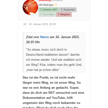
n
n
n
n
190 Beiträge
a
a
Initiative NST
Supporter
c
c
h
h
Thru Hiker
Wegwart
u
o
n
b
t
e
e
n
#2
· 16. Januar 2023, 20:29
n
.
.
Zitat von
Henro
am 16. Januar 2023,
16:15 Uhr
"So etwas muss sich doch in
Deutschland etablieren lassen" dachte
ich immer wieder. Und wie etabliert sich
ein Weg? Klar, indem man ihn geht Und,
„man hat ja schon alles“
Das ist der Punkt, es ist nicht mehr
länger mein Weg, es ist unser Weg. So
war es von Anfang an gedacht. Super,
dass du dich am NST versuchst und eine
Dokumentation auf YouTube, hilft
ungemein den Weg noch bekannter zu
machen. Wirst du dich noch über die