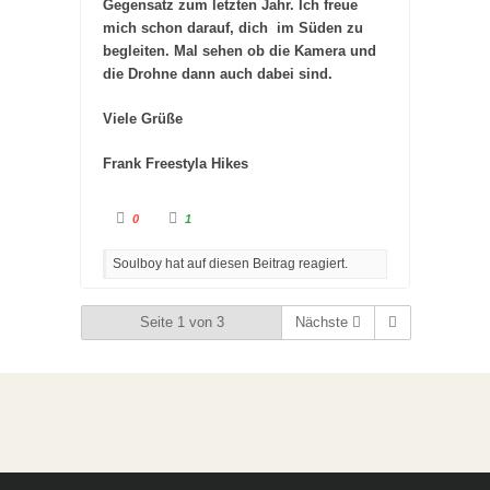
Gegensatz zum letzten Jahr. Ich freue
mich schon darauf, dich im Süden zu
begleiten. Mal sehen ob die Kamera und
die Drohne dann auch dabei sind.
Viele Grüße
Frank Freestyla Hikes
A
A
0
1
n
n
k
k
l
l
Soulboy hat auf diesen Beitrag reagiert.
i
i
c
c
k
k
e
e
n
n
Seite 1 von 3
Nächste
f
f
ü
ü
r
r
D
D
a
a
u
u
m
m
e
e
n
n
n
n
a
a
c
c
h
h
u
o