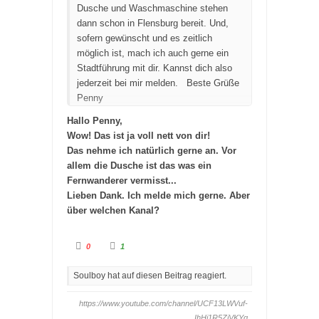
Dusche und Waschmaschine stehen
dann schon in Flensburg bereit. Und,
sofern gewünscht und es zeitlich
möglich ist, mach ich auch gerne ein
Stadtführung mit dir. Kannst dich also
jederzeit bei mir melden.
Beste Grüße
Penny
Hallo Penny,
Wow! Das ist ja voll nett von dir!
Das nehme ich natürlich gerne an. Vor
allem die Dusche ist das was ein
Fernwanderer vermisst...
Lieben Dank. Ich melde mich gerne. Aber
über welchen Kanal?
A
A
0
1
n
n
k
k
l
l
Soulboy hat auf diesen Beitrag reagiert.
i
i
c
c
k
k
e
e
https://www.youtube.com/channel/UCF13LWVuf-
n
n
f
f
IhHi1R5ZiVKYg