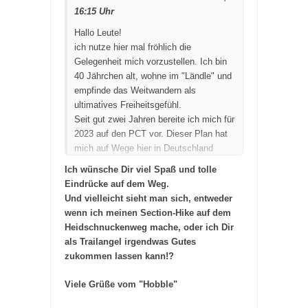
16:15 Uhr
Hallo Leute!
ich nutze hier mal fröhlich die
Gelegenheit mich vorzustellen. Ich bin
40 Jährchen alt, wohne im "Ländle" und
empfinde das Weitwandern als
ultimatives Freiheitsgefühl.
Seit gut zwei Jahren bereite ich mich für
2023 auf den PCT vor. Dieser Plan hat
mich auf Wege hier in Deutschland
gebracht und auf die eigentlich banale
Ich wünsche Dir viel Spaß und tolle
Erkenntnis, dass man im Grunde schon
Eindrücke auf dem Weg.
alles hat.
Wie das mit Plänen so ist,
Und vielleicht sieht man sich, entweder
eine Permit für den PCT habe ich nicht
wenn ich meinen Section-Hike auf dem
bekommen können. Der Andrang scheint
Heidschnuckenweg mache, oder ich Dir
für 2023 noch größer zu sein als sonst
als Trailangel irgendwas Gutes
schon. Vielleicht besser so.
zukommen lassen kann!?
Jedenfalls habe ich in der Vorbereitung
über YouTube schon ziemlich früh vom
Viele Grüße vom "Hobble"
NST erfahren und ich finde diese Idee
einfach genial. Verbinde die bestehende