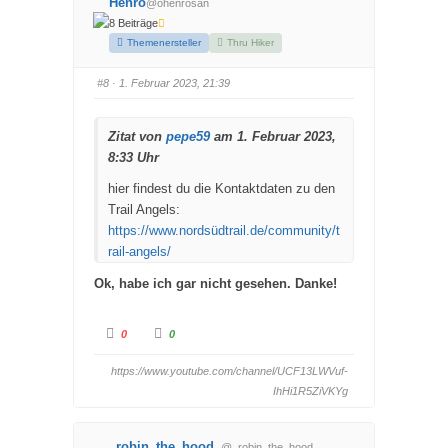
Henro
@ohenrosan
D
D
a
a
8 Beiträge
u
u
m
m
Themenersteller
Thru Hiker
e
e
n
n
n
n
#8
· 1. Februar 2023, 21:39
a
a
c
c
h
h
u
o
n
b
Zitat von
pepe59
am 1. Februar 2023,
t
e
e
n
8:33 Uhr
n
.
.
hier findest du die Kontaktdaten zu den
Trail Angels:
https://www.nordsüdtrail.de/community/t
rail-angels/
Ok, habe ich gar nicht gesehen. Danke!
A
A
0
0
n
n
k
k
l
l
https://www.youtube.com/channel/UCF13LWVuf-
i
i
c
c
IhHi1R5ZiVKYg
k
k
e
e
n
n
f
f
ü
ü
_robin_the_hood_
@_robin_the_hood_