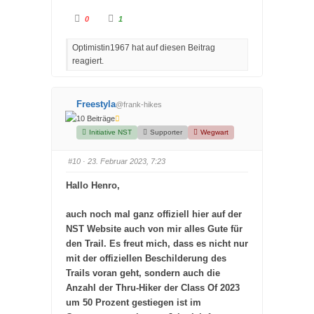
A
A
0
1
n
n
k
k
l
l
Optimistin1967 hat auf diesen Beitrag
i
i
c
c
reagiert.
k
k
e
e
n
n
f
f
ü
ü
r
r
Freestyla
@frank-hikes
D
D
a
a
10 Beiträge
u
u
m
m
Initiative NST
Supporter
Wegwart
e
e
n
n
n
n
#10
· 23. Februar 2023, 7:23
a
a
c
c
h
h
Hallo Henro,
u
o
n
b
t
e
e
n
auch noch mal ganz offiziell hier auf der
n
.
.
NST Website auch von mir alles Gute für
den Trail. Es freut mich, dass es nicht nur
mit der offiziellen Beschilderung des
Trails voran geht, sondern auch die
Anzahl der Thru-Hiker der Class Of 2023
um 50 Prozent gestiegen ist im