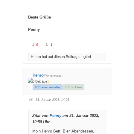
Beste Grüße
Penny
A
A
0
1
n
n
k
k
l
l
Henro hat auf diesen Beitrag reagiert.
i
i
c
c
k
k
e
e
n
n
f
f
Henro
@ohenrosan
ü
ü
r
r
8 Beiträge
D
D
a
a
Themenersteller
Thru Hiker
u
u
m
m
e
e
#6
· 31. Januar 2023, 14:05
n
n
n
n
a
a
c
c
h
h
Zitat von
Penny
am 31. Januar 2023,
u
o
n
b
10:50 Uhr
t
e
e
n
n
.
Moin Henro
Bett, Bier, Abendessen,
.