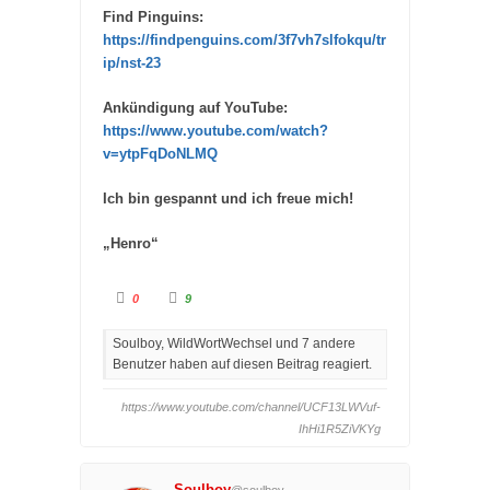
Find Pinguins:
https://findpenguins.com/3f7vh7slfokqu/tr
ip/nst-23
Ankündigung auf YouTube:
https://www.youtube.com/watch?
v=ytpFqDoNLMQ
Ich bin gespannt und ich freue mich!
„Henro“
A
A
0
9
n
n
k
k
l
l
Soulboy, WildWortWechsel und 7 andere
i
i
c
c
Benutzer haben auf diesen Beitrag reagiert.
k
k
e
e
n
n
f
f
https://www.youtube.com/channel/UCF13LWVuf-
ü
ü
r
r
IhHi1R5ZiVKYg
D
D
a
a
u
u
m
m
e
e
Soulboy
@soulboy