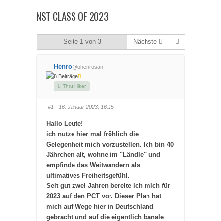
hier:
NST CLASS OF 2023
Seite 1 von 3
Nächste
Henro
@ohenrosan
8 Beiträge
Thru Hiker
#1
· 16. Januar 2023, 16:15
Hallo Leute!
ich nutze hier mal fröhlich die
Gelegenheit mich vorzustellen. Ich bin 40
Jährchen alt, wohne im "Ländle" und
empfinde das Weitwandern als
ultimatives Freiheitsgefühl.
Seit gut zwei Jahren bereite ich mich für
2023 auf den PCT vor. Dieser Plan hat
mich auf Wege hier in Deutschland
gebracht und auf die eigentlich banale