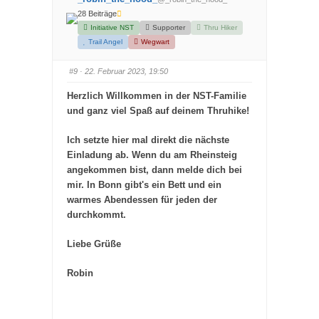
r
r
D
D
28 Beiträge
a
a
u
u
Initiative NST
Supporter
Thru Hiker
m
m
e
e
Trail Angel
Wegwart
n
n
n
n
a
a
#9
· 22. Februar 2023, 19:50
c
c
h
h
u
o
Herzlich Willkommen in der NST-Familie
n
b
t
e
und ganz viel Spaß auf deinem Thruhike!
e
n
n
.
.
Ich setzte hier mal direkt die nächste
Einladung ab. Wenn du am Rheinsteig
angekommen bist, dann melde dich bei
mir. In Bonn gibt's ein Bett und ein
warmes Abendessen für jeden der
durchkommt.
Liebe Grüße
Robin