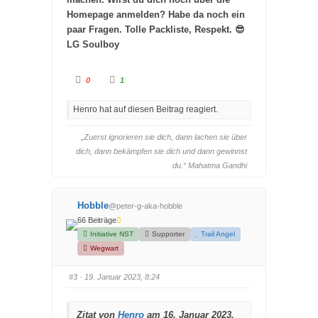
Homepage anmelden? Habe da noch ein
paar Fragen. Tolle Packliste, Respekt. 😎
LG Soulboy
A
A
0
1
n
n
k
k
l
l
Henro hat auf diesen Beitrag reagiert.
i
i
c
c
k
k
e
e
„Zuerst ignorieren sie dich, dann lachen sie über
n
n
f
f
dich, dann bekämpfen sie dich und dann gewinnst
ü
ü
r
r
du.“ Mahatma Gandhi
D
D
a
a
u
u
m
m
e
e
Hobble
@peter-g-aka-hobble
n
n
n
n
66 Beiträge
a
a
Initiative NST
Supporter
Trail Angel
c
c
h
h
Wegwart
u
o
n
b
t
e
e
n
#3
· 19. Januar 2023, 8:24
n
.
.
Zitat von
Henro
am 16. Januar 2023,