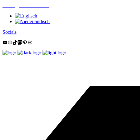
mail@nordsüdtrail.de
Socials
YouTube
Instagram
TikTok
Mastodon
Pinterest
Threads