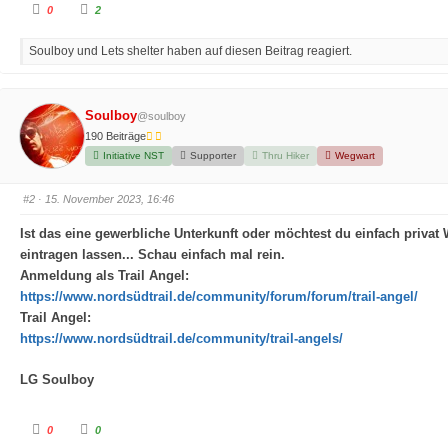
A
A
0
2
n
n
k
k
l
l
Soulboy und Lets shelter haben auf diesen Beitrag reagiert.
i
i
c
c
k
k
e
e
n
n
f
f
Soulboy
@soulboy
ü
ü
r
r
190 Beiträge
D
D
a
a
Initiative NST
Supporter
Thru Hiker
Wegwart
u
u
m
m
e
e
n
n
#2
· 15. November 2023, 16:46
n
n
a
a
c
c
Ist das eine gewerbliche Unterkunft oder möchtest du einfach privat 
h
h
u
o
eintragen lassen
...
Schau einfach mal rein.
n
b
t
e
Anmeldung als Trail Angel:
e
n
n
.
https://www.nordsüdtrail.de/community/forum/forum/trail-angel/
.
Trail Angel:
https://www.nordsüdtrail.de/community/trail-angels/
LG Soulboy
A
A
0
0
n
n