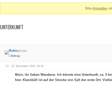
Breadcrumbs
Bitte
Anmelden
od
-
Du
bist
UNTERKUNFT
hier:
Robin
@robin
1 Beitrag
#1
· 15. November 2023, 16:34
Moin, ihr lieben Wanderer. Ich könnte eine Unterkunft, ca. 5 km
hier. Klanxbüll ist auf der Strecke von Sylt der erste Ort. Vi