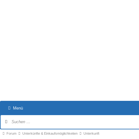
Menü
Forum-
Navigation
Forum-
Forum
Unterkünfte & Einkaufsmöglichkeiten
Unterkunft