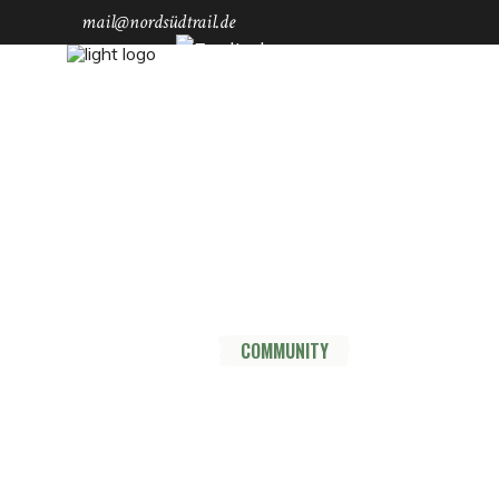
mail@nordsüdtrail.de
Socials
YouTube
Instagram
TikTok
Mastodon
Pinterest
Threads
HOME
DER TRAIL
THRU HIKE
COMMUNITY