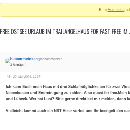
Breadcrumbs
Bitte
Anmelden
od
-
Du
bist
FREE OSTSEE URLAUB IM TRAILANGELHAUS FOR FAST FREE IM 
hier:
hebammeinken
@hebammeinken
3 Beiträge
#1
· 22. Mai 2024, 11:37
Ich kann Euch mein Haus mit drei Schlafmöglichkeiten für zwei Woch
Nebenkosten und Endreinigung zu zahlen. Also
quasi for free.
Mein k
und Lübeck. Wer hat Lust? Bitte gerne direkt bei mir melden, dann
Vielleicht kommt auch ein NST Hiker vorbei und Ihr beengelt den d