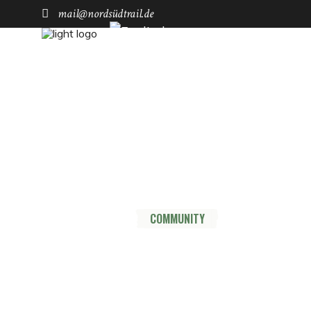
mail@nordsüdtrail.de
Socials
YouTube
Instagram
TikTok
Mastodon
Pinterest
Threads
HOME
DER TRAIL
THRU HIKE
COMMUNITY