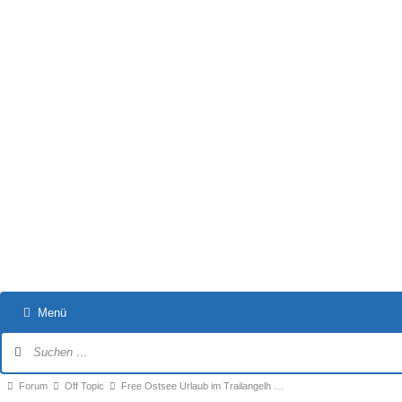
Menü
Forum-
Navigation
Forum-
Forum
Off Topic
Free Ostsee Urlaub im Trailangelh …