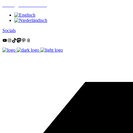
mail@nordsüdtrail.de
Socials
YouTube
Instagram
TikTok
Mastodon
Pinterest
Threads