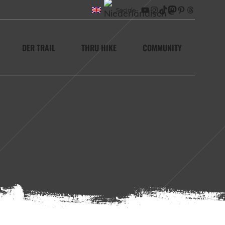
Socials
YouTube
Instagram
TikTok
Mastodon
Pinterest
Threads
DER TRAIL
THRU HIKE
COMMUNITY