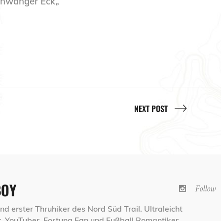
denwanger Eck„
NEXT POST
BOY
Follow
d erster Thruhiker des Nord Süd Trail. Ultraleicht
 YouTuber, Fortuna Fan und Fußball Romantiker.