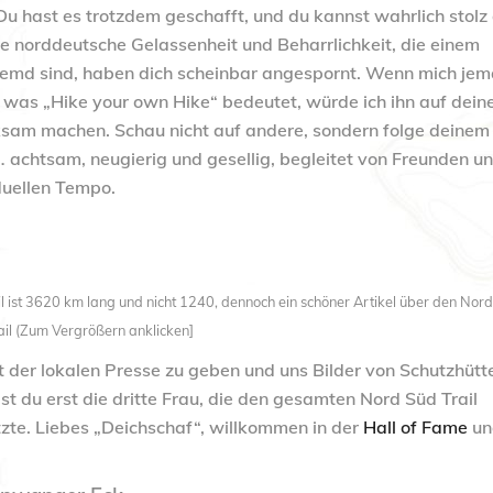
Du hast es trotzdem geschafft, und du kannst wahrlich stolz
ne norddeutsche Gelassenheit und Beharrlichkeit, die einem
remd sind, haben dich scheinbar angespornt. Wenn mich je
 was „Hike your own Hike“ bedeutet, würde ich ihn auf dein
sam machen. Schau nicht auf andere, sondern folge deinem
 achtsam, neugierig und gesellig, begleitet von Freunden un
duellen Tempo.
ail ist 3620 km lang und nicht 1240, dennoch ein schöner Artikel über den Nor
ail (Zum Vergrößern anklicken]
 der lokalen Presse zu geben und uns Bilder von Schutzhütt
t du erst die dritte Frau, die den gesamten Nord Süd Trail
etzte. Liebes „Deichschaf“, willkommen in der
Hall of Fame
un