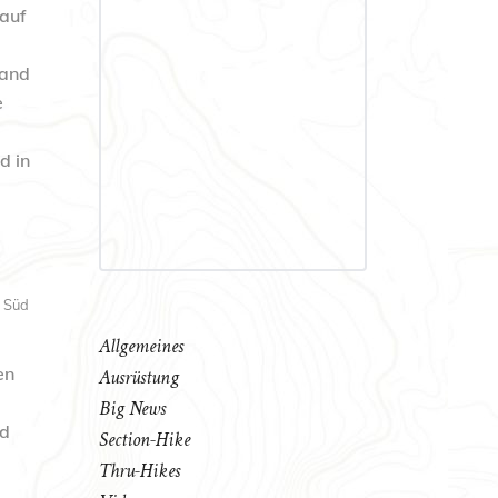
 auf
mand
e
d in
d Süd
Allgemeines
en
Ausrüstung
Big News
d
Section-Hike
Thru-Hikes