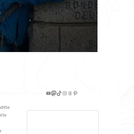
YouTube
Mastodon
TikTok
Instagram
Threads
Pinterest
hätte
Wie
e
u