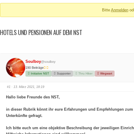
Breadcrumbs
Bitte
Anmelden
od
-
Du
bist
HOTELS UND PENSIONEN AUF DEM NST
hier:
Soulboy
@soulboy
190 Beiträge
Initiative NST
Supporter
Thru Hiker
Wegwart
#1
· 13. März 2021, 18:19
Hallo liebe Freunde des NST,
in dieser Rubrik könnt ihr eure Erfahrungen und Empfehlungen zum
Unterkünfte gefragt.
Ich bitte euch um eine objektive Beschreibung der jeweiligen Einric