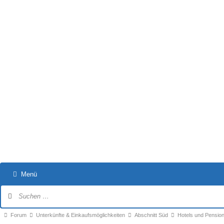
Menü
Forum-
Navigation
Forum-
Forum
Unterkünfte & Einkaufsmöglichkeiten
Abschnitt Süd
Hotels und Pensio