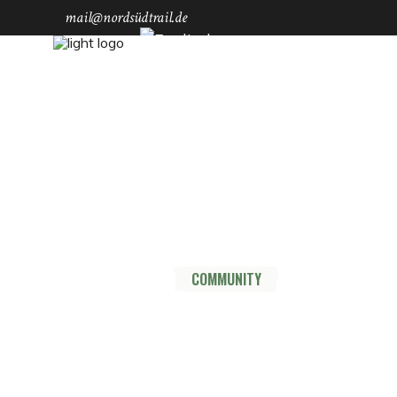
mail@nordsüdtrail.de
Socials
YouTube
Instagram
TikTok
Mastodon
Pinterest
Threads
HOME
DER TRAIL
THRU HIKE
COMMUNITY