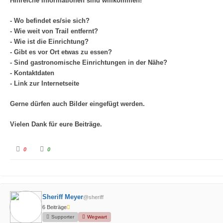
Hilfreiche Informationen sind willkommen!
- Wo befindet es/sie sich?
- Wie weit von Trail entfernt?
- Wie ist die Einrichtung?
- Gibt es vor Ort etwas zu essen?
- Sind gastronomische Einrichtungen in der Nähe?
- Kontaktdaten
- Link zur Internetseite
Gerne dürfen auch Bilder eingefügt werden.
Vielen Dank für eure Beiträge.
A
A
0
0
n
n
k
k
l
l
i
i
c
c
k
k
e
e
n
n
Sheriff Meyer
f
f
@sheriff
ü
ü
6 Beiträge
r
r
D
D
Supporter
Wegwart
a
a