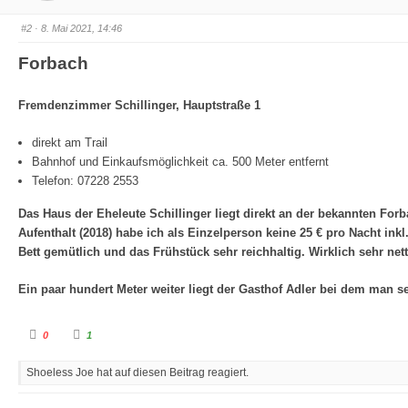
u
u
m
m
e
e
#2
· 8. Mai 2021, 14:46
n
n
n
n
a
a
Forbach
c
c
h
h
u
o
n
b
t
e
Fremdenzimmer Schillinger,
Hauptstraße 1
e
n
n
.
.
direkt am Trail
Bahnhof und Einkaufsmöglichkeit ca. 500 Meter entfernt
Telefon: 07228 2553
Das Haus der Eheleute Schillinger liegt direkt an der bekannten Fo
Aufenthalt (2018) habe ich als Einzelperson keine 25 € pro Nacht in
Bett gemütlich und das Frühstück sehr reichhaltig. Wirklich sehr ne
Ein paar hundert Meter weiter liegt der Gasthof Adler bei dem man s
A
A
0
1
n
n
k
k
l
l
Shoeless Joe hat auf diesen Beitrag reagiert.
i
i
c
c
k
k
e
e