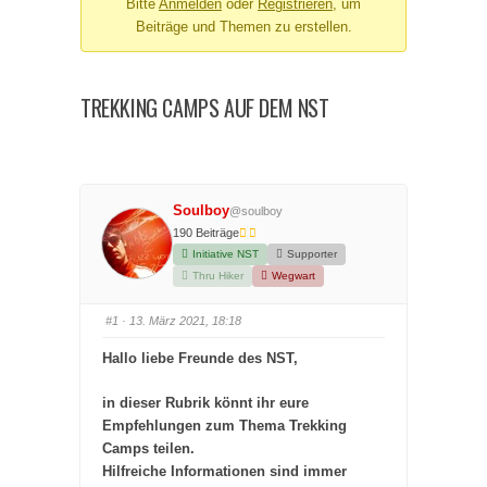
Bitte
Anmelden
oder
Registrieren
, um
Du
Beiträge und Themen zu erstellen.
bist
hier:
TREKKING CAMPS AUF DEM NST
Soulboy
@soulboy
190 Beiträge
Initiative NST
Supporter
Thru Hiker
Wegwart
#1
· 13. März 2021, 18:18
Hallo liebe Freunde des NST,
in dieser Rubrik könnt ihr eure
Empfehlungen zum Thema Trekking
Camps teilen.
Hilfreiche Informationen sind immer