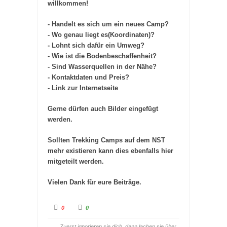
willkommen!
- Handelt es sich um ein neues Camp?
- Wo genau liegt es(Koordinaten)?
- Lohnt sich dafür ein Umweg?
- Wie ist die Bodenbeschaffenheit?
- Sind Wasserquellen in der Nähe?
- Kontaktdaten und Preis?
- Link zur Internetseite
Gerne dürfen auch Bilder eingefügt
werden.
Sollten Trekking Camps auf dem NST
mehr existieren kann dies ebenfalls hier
mitgeteilt werden.
Vielen Dank für eure Beiträge.
A
A
0
0
n
n
k
k
l
l
„Zuerst ignorieren sie dich, dann lachen sie über