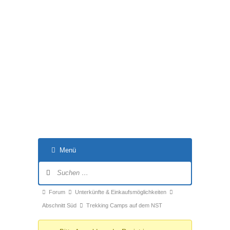
Menü
Forum-
Navigation
Forum-
Forum
Unterkünfte & Einkaufsmöglichkeiten
Breadcrumbs
Abschnitt Süd
Trekking Camps auf dem NST
-