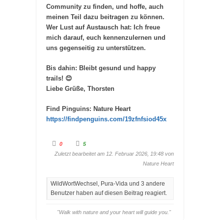
Community zu finden, und hoffe, auch
meinen Teil dazu beitragen zu können.
Wer Lust auf Austausch hat: Ich freue
mich darauf, euch kennenzulernen und
uns gegenseitig zu unterstützen.
Bis dahin: Bleibt gesund und happy
trails! 😊
Liebe Grüße, Thorsten
Find Pinguins: Nature Heart
https://findpenguins.com/19zfnfsiod45x
A
A
0
5
n
n
k
k
Zuletzt bearbeitet am 12. Februar 2026, 19:48 von
l
l
Nature Heart
i
i
c
c
k
k
e
e
WildWortWechsel, Pura-Vida und 3 andere
n
n
f
f
Benutzer haben auf diesen Beitrag reagiert.
ü
ü
r
r
D
D
"Walk with nature and your heart will guide you."
a
a
u
u