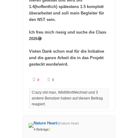
nieren getestet und wird bis
1.4(hoffentlich) spätestens 1.5 komplett
überarbeitet und soll mein Begleiter für
den NST sein.
Ich freu mich riesig und suche die Class
2026😅
Vielen Dank schon mal für die Initiative
und die ganze Arbeit die in das Projekt
gesteckt wurde/wird.
A
A
0
5
n
n
k
k
l
l
Crazy old man, WildWortWechsel und 3
i
i
c
c
andere Benutzer haben auf diesen Beitrag
k
k
e
e
reagiert.
n
n
f
f
ü
ü
r
r
D
D
Nature Heart
a
a
@nature-heart
u
u
4 Beiträge
m
m
e
e
n
n