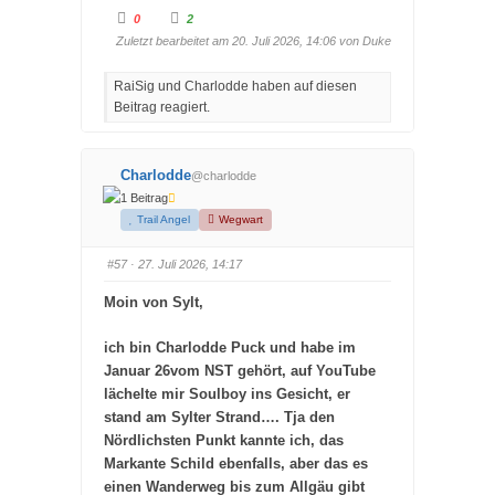
A
A
0
2
n
n
k
k
Zuletzt bearbeitet am 20. Juli 2026, 14:06 von
Duke
l
l
i
i
c
c
RaiSig und Charlodde haben auf diesen
k
k
e
e
Beitrag reagiert.
n
n
f
f
ü
ü
r
r
D
D
a
a
Charlodde
@charlodde
u
u
m
m
1 Beitrag
e
e
Trail Angel
Wegwart
n
n
n
n
a
a
c
c
#57
· 27. Juli 2026, 14:17
h
h
u
o
n
b
Moin von Sylt,
t
e
e
n
n
.
.
ich bin Charlodde Puck und habe im
Januar 26vom NST gehört, auf YouTube
lächelte mir Soulboy ins Gesicht, er
stand am Sylter Strand…. Tja den
Nördlichsten Punkt kannte ich, das
Markante Schild ebenfalls, aber das es
einen Wanderweg bis zum Allgäu gibt