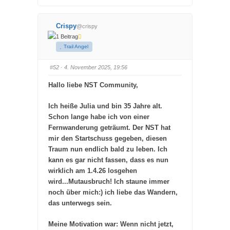
k
k
l
l
i
i
c
c
Crispy
@crispy
k
k
e
e
1 Beitrag
n
n
f
f
Trail Angel
ü
ü
r
r
D
D
a
a
#52
· 4. November 2025, 19:56
u
u
m
m
e
e
Hallo liebe NST Community,
n
n
n
n
a
a
Ich heiße Julia und bin 35 Jahre alt.
c
c
h
h
Schon lange habe ich von einer
u
o
n
b
Fernwanderung geträumt. Der NST hat
t
e
e
n
mir den Startschuss gegeben, diesen
n
.
.
Traum nun endlich bald zu leben. Ich
kann es gar nicht fassen, dass es nun
wirklich am 1.4.26 losgehen
wird...Mutausbruch! Ich staune immer
noch über mich:) ich liebe das Wandern,
das unterwegs sein.
Meine Motivation war: Wenn nicht jetzt,