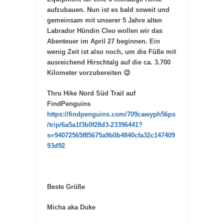
aufzubauen. Nun ist es bald soweit und
gemeinsam mit unserer 5 Jahre alten
Labrador Hündin Cleo wollen wir das
Abenteuer im April 27 beginnen. Ein
wenig Zeit ist also noch, um die Füße mit
ausreichend Hirschtalg auf die ca. 3.700
Kilometer vorzubereiten 😉
Thru Hike Nord Süd Trail auf
FindPenguins
https://findpenguins.com/709cawyph56ps
/trip/6a5a1f3b0f28d3-23396441?
s=94072565f85675a9b0b4840cfa32c147409
93d92
Beste Grüße
Micha aka Duke