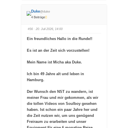
m
m
e
e
n
n
Duke
n
n
@duke
a
a
4 Beiträge
c
c
h
h
u
o
n
b
#56
· 20. Juli 2026, 14:00
t
e
e
n
n
.
Ein freundliches Hallo in die Runde!!
.
Es ist an der Zeit sich vorzustellen!
Mein Name ist Micha aka Duke.
Ich bin 49 Jahre alt und leben in
Hamburg.
Der Wunsch den NST zu wandern, ist
meiner Frau und mir gekommen, als wir
die tollen Videos von Soulboy gesehen
haben. Ist schon ein paar Jahre her und
die Zeit nutzen wir, um uns genügend
Freiraum zu erarbeiten und unser
Equipment für eine 6 monatige Reise