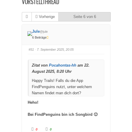
VORSTELLTHREAD
Vorherige
Seite 6 von 6
Jule
@jule
6 Beiträge
#51
· 7. September 2025, 20:05
Zitat von
Pocahontas-hh
am 22.
August 2025, 8:20 Uhr
Happy Trails! Falls du die App
FindPenguins nutzt, unter welchem
Namen findet man dich dort?
Heho!
Bei FindPenguins bin ich Songbird 🙂
A
A
0
0
n
n