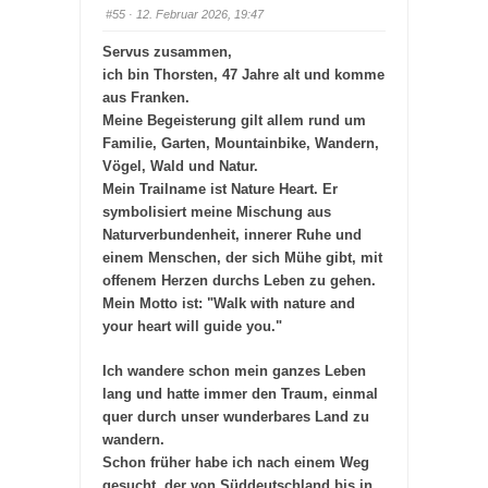
n
n
#55
· 12. Februar 2026, 19:47
a
a
c
c
h
h
Servus zusammen,
u
o
n
b
ich bin Thorsten, 47 Jahre alt und komme
t
e
e
n
aus Franken.
n
.
.
Meine Begeisterung gilt allem rund um
Familie, Garten, Mountainbike, Wandern,
Vögel, Wald und Natur.
Mein Trailname ist Nature Heart. Er
symbolisiert meine Mischung aus
Naturverbundenheit, innerer Ruhe und
einem Menschen, der sich Mühe gibt, mit
offenem Herzen durchs Leben zu gehen.
Mein Motto ist: "Walk with nature and
your heart will guide you."
Ich wandere schon mein ganzes Leben
lang und hatte immer den Traum, einmal
quer durch unser wunderbares Land zu
wandern.
Schon früher habe ich nach einem Weg
gesucht, der von Süddeutschland bis in