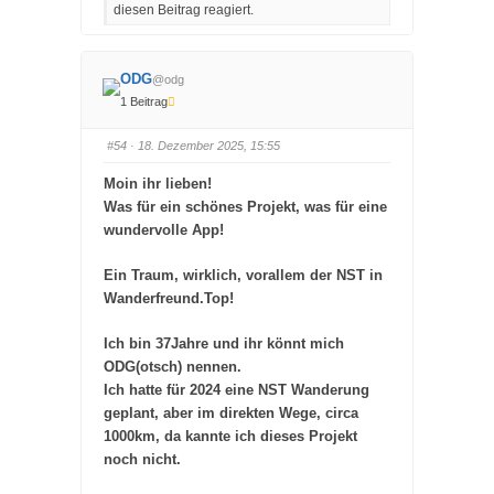
c
c
diesen Beitrag reagiert.
k
k
e
e
n
n
f
f
ü
ü
r
r
ODG
@odg
D
D
a
a
1 Beitrag
u
u
m
m
e
e
#54
· 18. Dezember 2025, 15:55
n
n
n
n
a
a
Moin ihr lieben!
c
c
h
h
Was für ein schönes Projekt, was für eine
u
o
n
b
wundervolle App!
t
e
e
n
n
.
.
Ein Traum, wirklich, vorallem der NST in
Wanderfreund.Top!
Ich bin 37Jahre und ihr könnt mich
ODG(otsch) nennen.
Ich hatte für 2024 eine NST Wanderung
geplant, aber im direkten Wege, circa
1000km, da kannte ich dieses Projekt
noch nicht.