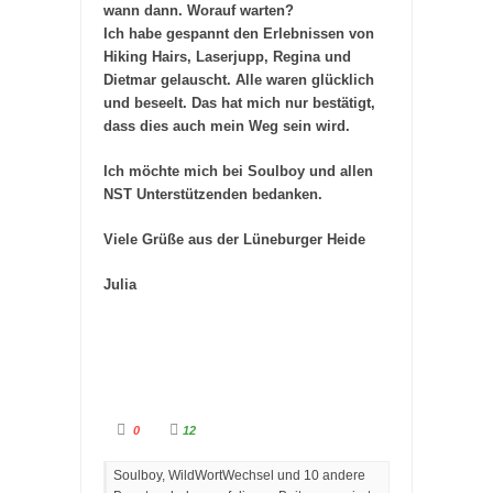
wann dann. Worauf warten?
Ich habe gespannt den Erlebnissen von
Hiking Hairs, Laserjupp, Regina und
Dietmar gelauscht. Alle waren glücklich
und beseelt. Das hat mich nur bestätigt,
dass dies auch mein Weg sein wird.
Ich möchte mich bei Soulboy und allen
NST Unterstützenden bedanken.
Viele Grüße aus der Lüneburger Heide
Julia
A
A
0
12
n
n
k
k
l
l
Soulboy, WildWortWechsel und 10 andere
i
i
c
c