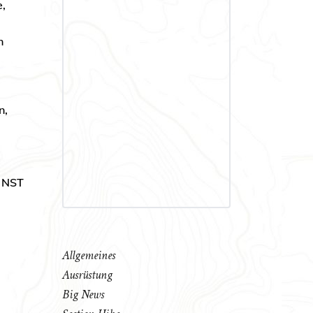
,
n
n,
r NST
Allgemeines
Ausrüstung
Big News