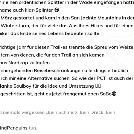
r einen ordentlichen Splitter in der Wade eingefangen hatte
name auch klar-Splinter 😎
 März gestartet und kam in den San Jacinto Mountains in de
 Wintersturm, der für viele das Aus ihres Hikes und für einen
hiker das Ende seines Lebens bedeuten sollte.
chtige Jahr für diesen Trail-es trennte die Spreu vom Weize
tern von denen, die für den Trail an sich kamen.
 ans Nordkap zu laufen.
inhergehenden Reisebeschränkungen allerdings erheblich
 ich mir eine Alternative suchen.
So wie der PCT ist auch de
 danke Soulboy für die Idee und Umsetzung 👍🏼
geschritten ist, geht es jetzt frohgemut eben SoBo😎
 niemals vergessen „kein Schmerz, kein Dreck, kein
indPenguins
tun.