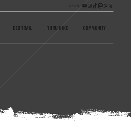
Socials
YouTube
Instagram
TikTok
Mastodon
Pinterest
Threads
DER TRAIL
THRU HIKE
COMMUNITY