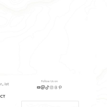
Follow Us on
er
„
ist
YouTube
Mastodon
TikTok
Instagram
Threads
Pinterest
PCT