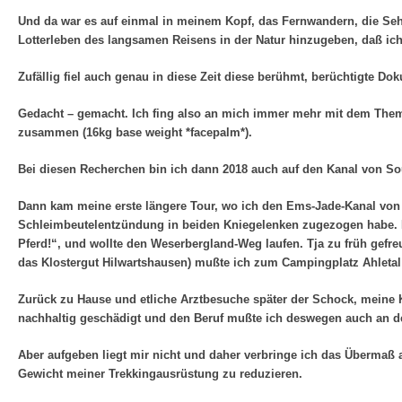
Und da war es auf einmal in meinem Kopf, das Fernwandern, die Seh
Lotterleben des langsamen Reisens in der Natur hinzugeben, daß ich 
Zufällig fiel auch genau in diese Zeit diese berühmt, berüchtigte
Gedacht – gemacht. Ich fing also an mich immer mehr mit dem Thema
zusammen (16kg base weight *facepalm*).
Bei diesen Recherchen bin ich dann 2018 auch auf den Kanal von So
Dann kam meine erste längere Tour, wo ich den Ems-Jade-Kanal von 
Schleimbeutelentzündung in beiden Kniegelenken zugezogen habe. N
Pferd!“, und wollte den Weserbergland-Weg laufen. Tja zu früh gefr
das Klostergut Hilwartshausen) mußte ich zum Campingplatz Ahletal
Zurück zu Hause und etliche Arztbesuche später der Schock, meine K
nachhaltig geschädigt und den Beruf mußte ich deswegen auch an d
Aber aufgeben liegt mir nicht und daher verbringe ich das Übermaß 
Gewicht meiner Trekkingausrüstung zu reduzieren.