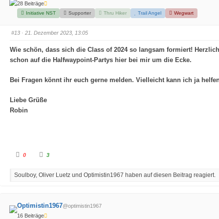
r
r
28 Beiträge
D
D
a
a
Initiative NST
Supporter
Thru Hiker
Trail Angel
Wegwart
u
u
m
m
e
e
#13
· 21. Dezember 2023, 13:05
n
n
n
n
a
a
Wie schön, dass sich die Class of 2024 so langsam formiert! Herzlic
c
c
h
h
schon auf die Halfwaypoint-Partys hier bei mir um die Ecke.
u
o
n
b
t
e
e
n
Bei Fragen könnt ihr euch gerne melden. Vielleicht kann ich ja helfen
n
.
.
Liebe Grüße
Robin
A
A
0
3
n
n
k
k
l
l
Soulboy, Oliver Luetz und Optimistin1967 haben auf diesen Beitrag reagiert.
i
i
c
c
k
k
e
e
n
n
f
f
Optimistin1967
@optimistin1967
ü
ü
r
r
16 Beiträge
D
D