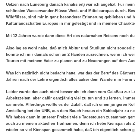
Uelzen nach Lüneburg danach kanalisiert) war ich angefixt. Für mein
schönsten Wasserwander-Flüsse West- und Mitteleuropas durch. Beso
Wildflüsse, sind mir in ganz besonderer Erinnerung geblieben und h
Kulturlandschaften Europas in mir gefestigt und in meinem Charakter
Mit 12 Jahren wurde dann diese Art des naturnahen Reisens noch du
Also lag es wohl nahe, daß mich Abitur und Studium nicht sonderlic
konnte ich mir damals schon an 2 Händen ausrechnen, wenn ich weni
Touren mit meinem Vater zu planen und zu Neuerungen auf dem Aus
Was ich natürlich nicht bedacht hatte, war das der Beruf des Gärtn
Jahren nach der Lehre eigentlich alles außer dem Wandern in Form
Leider wurde das auch nicht besser als ich dann vom GalaBau zur La
Arbeitszeiten, aber dafür ganzjährig viel zu tun und zu lernen. Imm
sammeln. Allerdings wollte es der Zufall, daß ich einen jüngeren Ko
Anstellung bei der UNB, aus dem Bauch heraus ein Sabbatjahr zu n
Wir haben dann in unserer Freizeit viele Tagestouren zusammen gema
auch zu meinem aktuellen Trailnamen, denn ich liebe Kienspan als Z
wieder so viel Kienspan gesammelt habe, daß ich eigentlich schon 