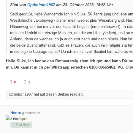
h
h
Zitat von
Optimistin1967
am 23. Oktober 2023, 18:58 Uhr
u
o
n
b
t
e
Seid gegrüßt, liebe Wandernde
Ich bin Silke, 56 Jahre jung und lebe
e
n
n
.
Westfälische Jakobsweg - bisher mein Gebiet plus Weserbergland. Nac
.
Hünenweg, der bei mir vor der Haustür beginnt.(empfehlenswert) Im näch
meinem Umfeld der einzige Mensch, der diesen Lifestyle liebt, und so
Anfang, denn da wachse ich ja auch erst nach und nach hinein. Nun is
die beide Bushcrafter sind. Gibt es Frauen, die auch im Frühjahr sta
in die eigene Courage da ist? Da ich zeitlich voll flexibel bin, wäre es
Hallo Silke, ich kenne den Rothaarsteig ziemlich gut und kann Dir b
mir. Du kannst mich per Whatsapp erreichen 0160-90665461. VG, Olive
A
A
0
1
n
n
k
k
l
l
Optimistin1967 hat auf diesen Beitrag reagiert.
i
i
c
c
k
k
e
e
n
n
f
f
Henro
@ohenrosan
ü
ü
r
r
8 Beiträge
D
D
a
a
Thru Hiker
u
u
m
m