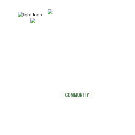
mail@nordsüdtrail.de
Socials
YouTube
Instagram
TikTok
Mastodon
Pinterest
Threads
HOME
DER TRAIL
THRU HIKE
COMMUNITY