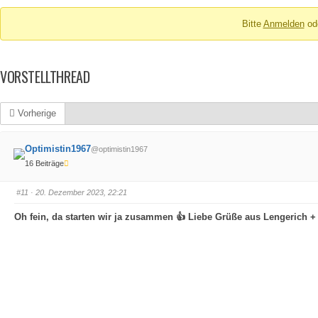
Breadcrumbs
Bitte
Anmelden
od
-
Du
bist
VORSTELLTHREAD
hier:
Vorherige
Optimistin1967
@optimistin1967
16 Beiträge
#11
· 20. Dezember 2023, 22:21
Oh fein, da starten wir ja zusammen 👍 Liebe Grüße aus Lengerich +