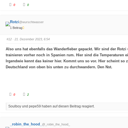
A
A
0
0
n
n
k
k
l
l
i
i
c
c
Rotzi
@wurschtwasser
k
k
e
e
1 Beitrag
n
n
f
f
ü
ü
r
r
#12
· 21. Dezember 2023, 6:54
D
D
a
a
u
u
Also uns hat ebenfalls das Wanderfieber gepackt. Wir sind der Rotzi
m
m
e
e
trainieren vorher noch in Spanien rum. Hier sind die Temperaturen 
n
n
n
n
Irgendwie kennt das keiner hier. Kommt uns so vor. Hier scheint so 
a
a
Deutschland von oben bis unten zu durchwandern. Den Nst.
c
c
h
h
u
o
n
b
t
e
e
n
n
.
.
A
A
0
2
n
n
k
k
l
l
Soulboy und pepe59 haben auf diesen Beitrag reagiert.
i
i
c
c
k
k
e
e
n
n
f
f
_robin_the_hood_
@_robin_the_hood_
ü
ü