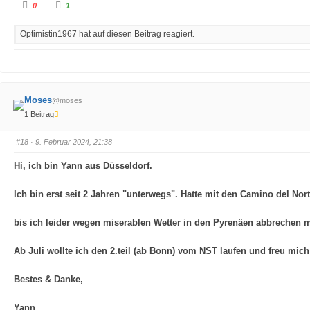
A
A
0
1
n
n
k
k
l
l
Optimistin1967 hat auf diesen Beitrag reagiert.
i
i
c
c
k
k
e
e
n
n
f
f
ü
ü
r
r
D
D
Moses
@moses
a
a
u
u
1 Beitrag
m
m
e
e
n
n
n
n
#18
· 9. Februar 2024, 21:38
a
a
c
c
h
h
Hi, ich bin Yann aus Düsseldorf.
u
o
n
b
t
e
Ich bin erst seit 2 Jahren "unterwegs". Hatte mit den Camino del No
e
n
n
.
.
bis ich leider wegen miserablen Wetter in den Pyrenäen abbrechen m
Ab Juli wollte ich den 2.teil (ab Bonn) vom NST laufen und freu mich 
Bestes & Danke,
Yann