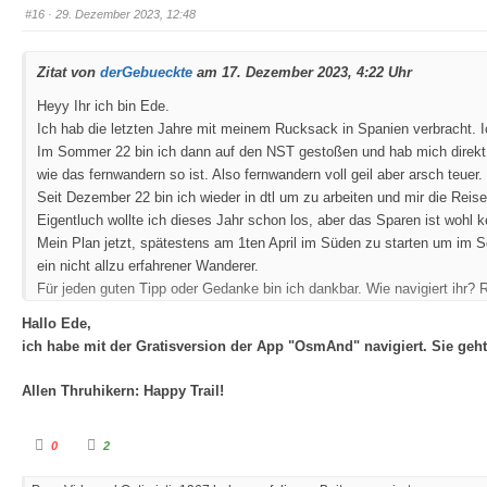
e
e
#16
· 29. Dezember 2023, 12:48
n
n
n
n
a
a
c
c
h
h
Zitat von
derGebueckte
am 17. Dezember 2023, 4:22 Uhr
u
o
n
b
t
e
Heyy Ihr ich bin Ede.
e
n
n
.
Ich hab die letzten Jahre mit meinem Rucksack in Spanien verbracht. Ic
.
Im Sommer 22 bin ich dann auf den NST gestoßen und hab mich direkt 
wie das fernwandern so ist. Also fernwandern voll geil aber arsch teuer
Seit Dezember 22 bin ich wieder in dtl um zu arbeiten und mir die Reise
Eigentluch wollte ich dieses Jahr schon los, aber das Sparen ist wohl 
Mein Plan jetzt, spätestens am 1ten April im Süden zu starten um i
ein nicht allzu erfahrener Wanderer.
Für jeden guten Tipp oder Gedanke bin ich dankbar.
Wie navigiert ihr?
Hallo Ede,
ich habe mit der Gratisversion der App "OsmAnd" navigiert. Sie geht
Allen Thruhikern: Happy Trail!
A
A
0
2
n
n
k
k
l
l