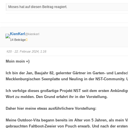
k
k
l
l
Moses hat auf diesen Beitrag reagiert.
i
i
c
c
k
k
e
e
n
n
f
f
ü
ü
r
r
D
D
KienKerl
@kienkerl
a
a
u
u
14 Beiträge
m
m
e
e
n
n
n
n
#20
· 22. Februar 2024, 1:16
a
a
c
c
h
h
Moin moin =)
u
o
n
b
t
e
Ich bin der Jan, Baujahr 82, gelernter Gärtner im Garten- und Landsc
e
n
n
.
Mecklenburgischen Seenplatte und Neuling in der NST-Community. Un
.
Ich verfolge dieses großartige Projekt NST seit dem ersten Ankünd
Wort zu melden. Den Grund erfahrt ihr in der Vorstellung.
Daher hier meine etwas ausführlichere Vorstellung:
Meine Outdoor-Vita begann bereits im Alter von 5 Jahren, als mein
gebrauchten Faltboot-Zweier von Pouch erwarb. Und nach der ersten