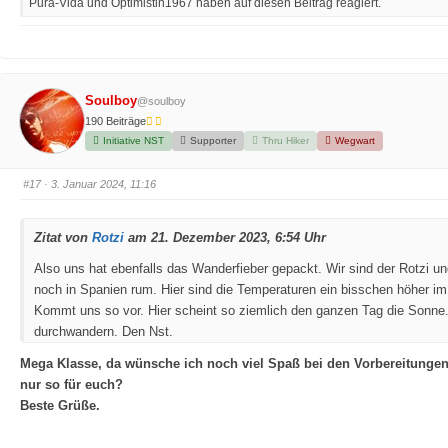
Pura-Vida und Optimistin1967 haben auf diesen Beitrag reagiert.
i
i
c
c
k
k
e
e
n
n
f
f
ü
ü
r
r
D
D
Soulboy
@soulboy
a
a
u
u
190 Beiträge
m
m
e
e
Initiative NST
Supporter
Thru Hiker
Wegwart
n
n
n
n
a
a
c
c
#17
· 3. Januar 2024, 11:16
h
h
u
o
n
b
t
e
e
n
Zitat von
Rotzi
am 21. Dezember 2023, 6:54 Uhr
n
.
.
Also uns hat ebenfalls das Wanderfieber gepackt. Wir sind der Rotzi un
noch in Spanien rum. Hier sind die Temperaturen ein bisschen höher im
Kommt uns so vor. Hier scheint so ziemlich den ganzen Tag die Sonne. 
durchwandern. Den Nst.
Mega Klasse, da wünsche ich noch viel Spaß bei den Vorbereitunge
nur so für euch?
Beste Grüße.