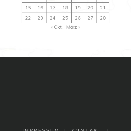
15
16
17
18
19
20
21
22
23
24
25
26
27
28
« Okt.
März »
I M P R E S S U M
|
K O N T A K T |