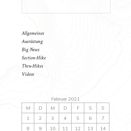
Allgemeines
Ausrüstung
Big News
Section-Hike
Thru-Hikes
Videos
Februar 2021
M
D
M
D
F
S
S
1
2
3
4
5
6
7
8
9
10
11
12
13
14