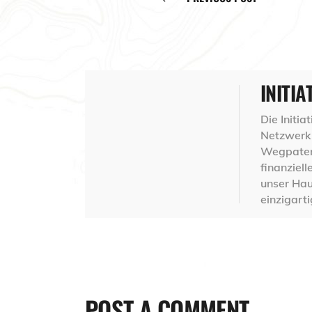
INITIA
Die Initi
Netzwerk 
Wegpaten,
finanziel
unser Hau
einzigart
POST A COMMENT