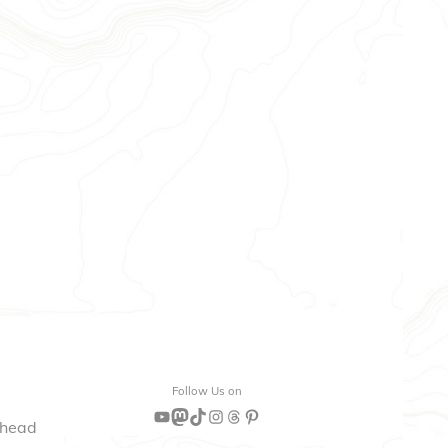
Follow Us on
lhead
YouTube
Mastodon
TikTok
Instagram
Threads
Pinterest