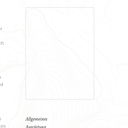
u
ch
m
ad
g
Allgemeines
tes
Ausrüstung