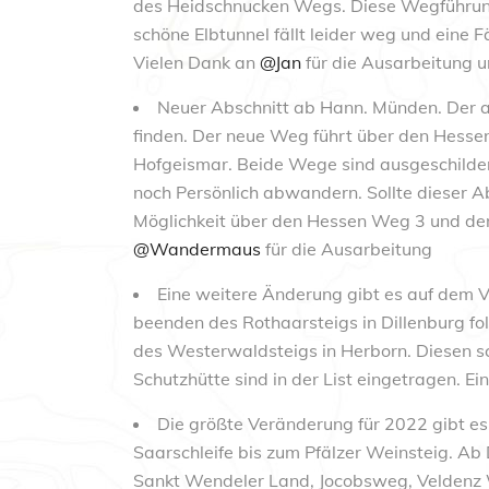
des Heidschnucken Wegs. Diese Wegführung
schöne Elbtunnel fällt leider weg und eine
Vielen Dank an
@Jan
für die Ausarbeitung 
Neuer Abschnitt ab Hann. Münden. Der 
finden. Der neue Weg führt über den Hes
Hofgeismar. Beide Wege sind ausgeschildert
noch Persönlich abwandern. Sollte dieser Ab
Möglichkeit über den Hessen Weg 3 und de
@Wandermaus
für die Ausarbeitung
Eine weitere Änderung gibt es auf dem
beenden des Rothaarsteigs in Dillenburg f
des Westerwaldsteigs in Herborn. Diesen s
Schutzhütte sind in der List eingetragen. Ei
Die größte Veränderung für 2022 gibt es
Saarschleife bis zum Pfälzer Weinsteig. A
Sankt Wendeler Land, Jocobsweg, Velden