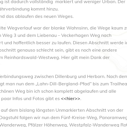
 ist dadurch vollständig markiert und weniger Urban. Der
 Fährverbindung kommt hinzu.
und das ablaufen des neuen Weges.
alte Wegverlauf war der blanke Wahnsinn, die Wege kaum z
sen Weg 3 und dem Liebenau – Veckerhagen Weg nach
 und hoffentlich besser zu laufen. Diesen Abschnitt werde i
schnitt genauso schlecht sein, gibt es noch eine andere
m Reinhardswald-Westweg. Hier gilt mein Dank der
 Verbindungsweg zwischen Dillenburg und Herborn. Nach de
olgt man nun dem „Lahn-Dill-Bergland-Pfad“ bis zum Trailhe
chönen Weg bin ich schon komplett abgelaufen und alle
n paar Infos und Fotos gibt es
<<hier>>
.
 auf dem bislang längsten Unmarkierten Abschnitt von der
b Dagstuhl folgen wir nun dem Fünf-Kreise-Weg, Panoramwe
z Wanderweg, Pfälzer Höhenweg, Westpfalz-Wanderweg Ro