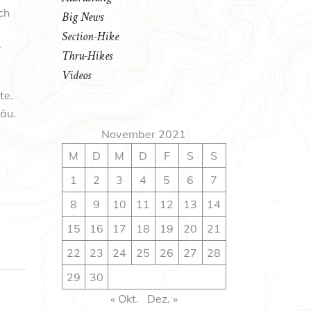
ch
Big News
Section-Hike
r
Thru-Hikes
Videos
te.
gäu.
November 2021
M
D
M
D
F
S
S
1
2
3
4
5
6
7
8
9
10
11
12
13
14
15
16
17
18
19
20
21
22
23
24
25
26
27
28
29
30
« Okt.
Dez. »