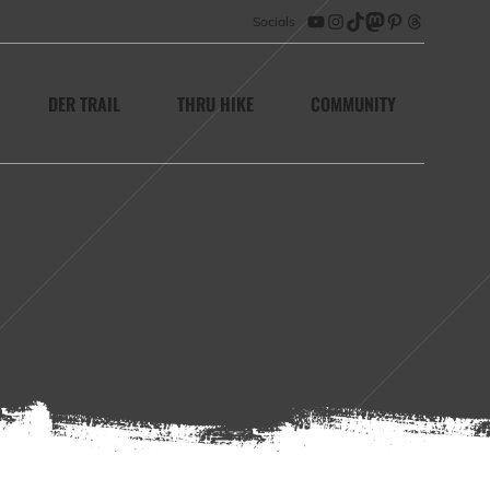
Socials
YouTube
Instagram
TikTok
Mastodon
Pinterest
Threads
DER TRAIL
THRU HIKE
COMMUNITY