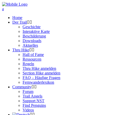
Home
Der Trail
Geschichte
Interaktive Karte
Beschilderung
Downloads
Aktuelles
Thru Hike
Hall of Fame
Ressourcen
Regeln
Thru Hike anmelden
Section Hike anmelden
FAQ – Häufige Fragen
Fernwanderlexikon
Community
Forum
Trail Angels
Support NST
Find Penguins
Videos